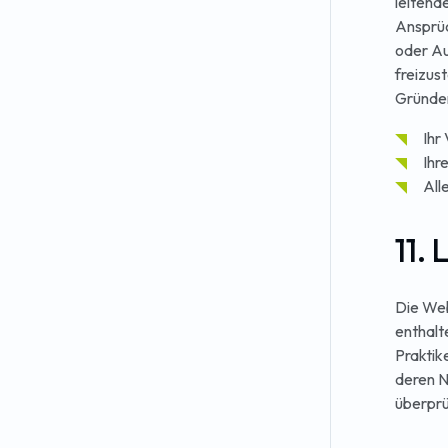
leitend
Ansprüc
oder Au
freizust
Gründe
Ihr
Ihr
All
11.
Die Web
enthalte
Praktike
deren N
überprü