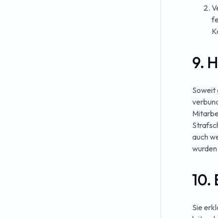
V
f
K
9. 
Soweit 
verbund
Mitarbei
Strafsc
auch we
wurden
10.
Sie erk