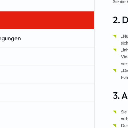
Sie die 
2. 
„Nu
ingungen
sich
„In
Vid
ver
„Di
Fun
3. 
Sie
nut
Dur