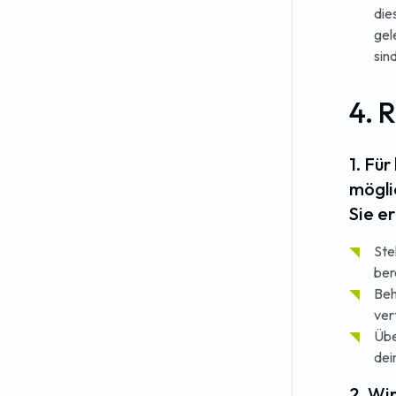
die
gel
sind
4. 
1. Fü
mögli
Sie e
Ste
ber
Beh
ver
Übe
dei
2. Wi