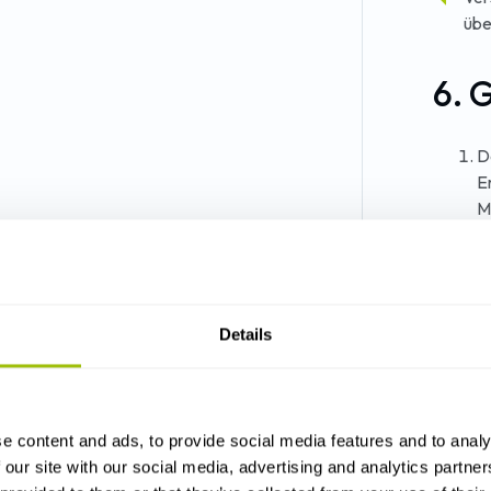
übe
6. 
D
E
M
g
S
k
J
Details
Ä
v
7. 
e content and ads, to provide social media features and to analy
 our site with our social media, advertising and analytics partn