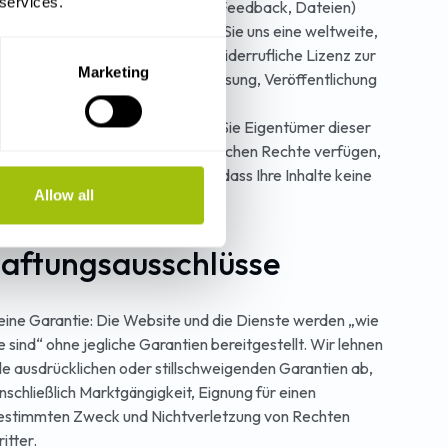
 services.
enn Sie Material (Kommentare, Feedback, Dateien)
osten oder hochladen, gewähren Sie uns eine weltweite,
ebührenfreie, nicht exklusive, unwiderrufliche Lizenz zur
Marketing
erwendung, Reproduktion, Anpassung, Veröffentlichung
nd Verbreitung dieses Materials.
ie erklären und garantieren, dass Sie Eigentümer dieser
izenz sind oder über die erforderlichen Rechte verfügen,
m diese Lizenz zu gewähren, und dass Ihre Inhalte keine
Allow all
echte Dritter verletzen.
Haftungsausschlüsse
eine Garantie: Die Website und die Dienste werden „wie
ie sind“ ohne jegliche Garantien bereitgestellt. Wir lehnen
lle ausdrücklichen oder stillschweigenden Garantien ab,
inschließlich Marktgängigkeit, Eignung für einen
estimmten Zweck und Nichtverletzung von Rechten
itter.