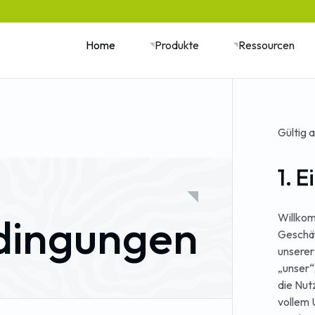
Home
Produkte
Ressourcen
Gültig 
1. 
dingungen
Willkom
Geschäf
unserer
„unser“
die Nut
vollem 