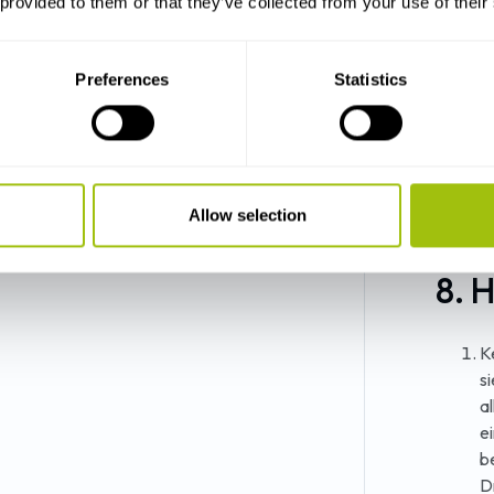
 provided to them or that they’ve collected from your use of their
W
p
g
Preferences
Statistics
V
u
S
L
u
Allow selection
R
8. 
K
s
a
e
b
Dr