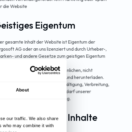
r die Website
Geistiges Eigentum
er gesamte Inhalt der Website ist Eigentum der
rgosoft AG oder an uns lizenziert und durch Urheber-,
arken- und andere Gesetze zum geistigen Eigentum
eschützt.
ie dürfen Inhalte nur für den persönlichen, nicht
ommerziellen Gebrauch ansehen und herunterladen.
ede andere Verwendung (Vervielfältigung, Verbreitung,
About
nderung, öffentliche Anzeige) bedarf unserer
orherigen schriftlichen Zustimmung.
Nutzergenerierte Inhalte
se our traffic. We also share
ers who may combine it with