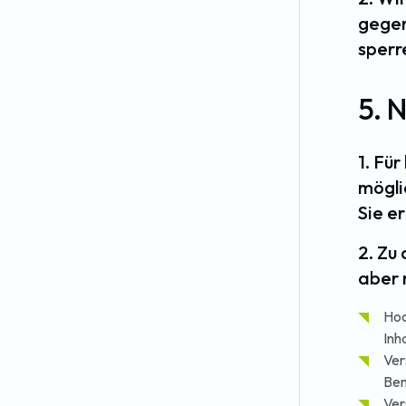
gegen
sperr
5. 
1. Fü
mögli
Sie e
2. Zu
aber 
Hoc
Inh
Ver
Ben
Ver