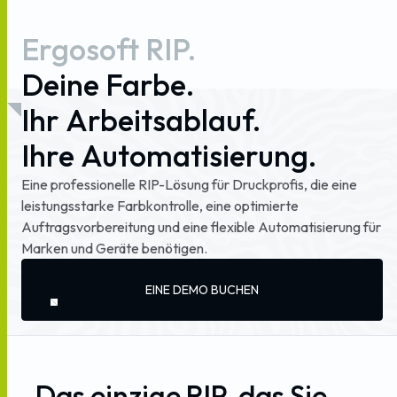
Ergosoft
RIP.
Deine
Farbe.
Ihr
Arbeitsablauf.
Ihre
Automatisierung.
Eine
professionelle
RIP-Lösung
für
Druckprofis,
die
eine
leistungsstarke
Farbkontrolle,
eine
optimierte
Auftragsvorbereitung
und
eine
flexible
Automatisierung
für
Marken
und
Geräte
benötigen.
EINE DEMO BUCHEN
Das
einzige
RIP,
das
Sie