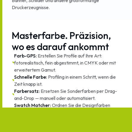
Banner, Schilder und andere großformatige
Druckerzeugnisse.
Masterfarbe.
Präzision,
wo
es
darauf
ankommt
Farb-GPS:
Erstellen Sie Profile auf Ihre Art:
fotorealistisch, fein abgestimmt, in CMYK oder mit
erweitertem Gamut.
Schnelle Farbe:
Profiling in einem Schritt, wenn die
Zeit knapp ist.
Farbersatz:
Ersetzen Sie Sonderfarben per Drag-
and-Drop — manuell oder automatisiert.
Swatch Matcher:
Ordnen Sie die Designfarben
iterativ den gemessenen Referenzen zu.
Farb-Equalizer:
Richten Sie die Farbausgabe auf
allen Druckern und Medien aus.