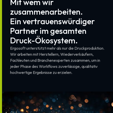
Mit
wem
wir
zusammenarbeiten.
Ein
vertrauenswürdiger
Partner
im
gesamten
Druck-Ökosystem.
Ergosoft
unterstützt
mehr
als
nur
die
Druckproduktion.
Wir
arbeiten
mit
Herstellern,
Wiederverkäufern,
Fachleuten
und
Branchenexperten
zusammen,
um
in
jeder
Phase
des
Workflows
zuverlässige,
qualitativ
hochwertige
Ergebnisse
zu
erzielen.