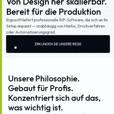
Von
Design
her
skalierbar.
Bereit
für
die
Produktion
Ergosoft
liefert
professionelle
RIP-Software,
die
sich
an
Ihr
Setup
anpasst
—
unabhängig
von
Marke,
Druckverfahren
oder
Automatisierungsgrad.
ERKUNDEN SIE UNSERE REISE
Unsere
Philosophie.
Gebaut
für
Profis.
Konzentriert
sich
auf
das,
was
wichtig
ist.