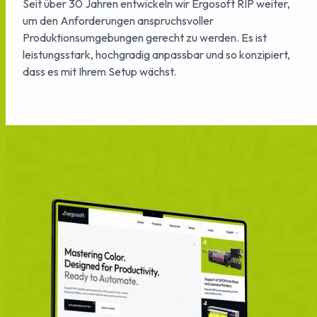
Seit
über
30
Jahren
entwickeln
wir
Ergosoft
RIP
weiter,
um
den
Anforderungen
anspruchsvoller
Produktionsumgebungen
gerecht
zu
werden.
Es
ist
leistungsstark,
hochgradig
anpassbar
und
so
konzipiert,
dass
es
mit
Ihrem
Setup
wächst.