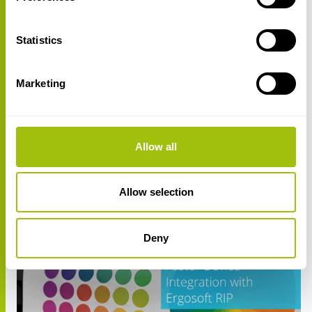
Statistics
Marketing
About Ergosoft
Meet Casey
Sofortige, KI-gestützte Antworten auf Ihre Ergosoft-
Allow all
Fragen, rund um die Uhr, direkt in JobComposer.
Lesen Sie mehr...
Allow selection
Deny