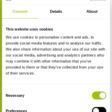
Consent
Details
About
This website uses cookies
We use cookies to personalise content and ads, to
provide social media features and to analyse our traffic.
We also share information about your use of our site with
our social media, advertising and analytics partners who
Unterstützte Drucker
Epson SureColor SC-F20000
may combine it with other information that you’ve
provided to them or that they’ve collected from your use
Ergosoft RIP unterstützt jetzt den Epson SureColor SC-
of their services.
F20000-Drucker
Lesen Sie mehr...
Consent
Necessary
Selection
Preferences