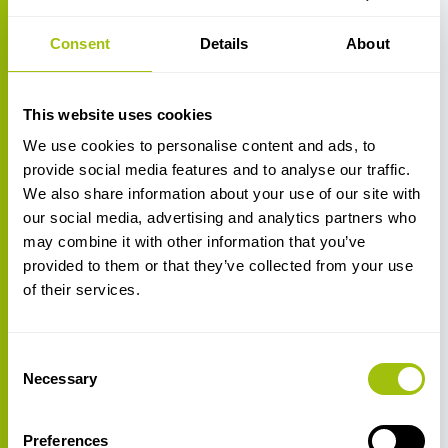
Festplattenüberwachung. System Guard behält den
verfügbaren Festplattenspeicher im Auge und meldet
Consent
Details
About
Probleme, bevor sie die Produktion stoppen, und
unterstützt so die allgemeine Systemstabilität. Eine
This website uses cookies
volle Festplatte ist eine der häufigsten und störendsten
Ursachen für einen angehaltenen Druckjob, und sie
We use cookies to personalise content and ads, to
tritt fast immer ohne Vorwarnung auf. Die
provide social media features and to analyse our traffic.
Überwachung macht daraus ein Problem, das Sie im
We also share information about your use of our site with
Voraus lösen können. Was es verhindert: kostspielige
our social media, advertising and analytics partners who
Unterbrechungen durch ein unerwartet volles
may combine it with other information that you’ve
Laufwerk, überraschende Fehler bei langen Druckjobs
provided to them or that they’ve collected from your use
und die Ausfallzeit, die folgt, wenn einem System der
of their services.
Speicherplatz ausgeht.
Zusammen weisen diese drei Funktionen in eine
Consent
Richtung. Neben den umfassenderen Stärken von
Necessary
Selection
Ergosoft RIP bei Farbsteuerung, Workflow-
Automatisierung und laufender Wartung steht System
Preferences
Guard für eine Software, die auf die Anforderungen